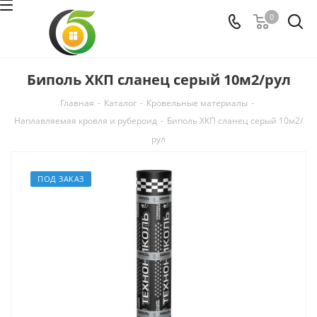
0
Биполь ХКП сланец серый 10м2/рул
Главная
-
Каталог
-
Кровельные материалы
-
Наплавляемая кровля и рубероид
-
Биполь ХКП сланец серый 10м2/
рул
ПОД ЗАКАЗ