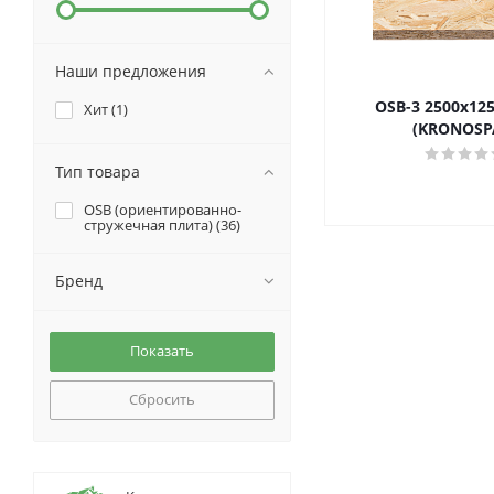
Наши предложения
OSB-3 2500х12
Хит (
1
)
(KRONOSP
Тип товара
OSB (ориентированно-
стружечная плита) (
36
)
Бренд
Сбросить