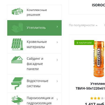
ISORO
Комплексные
решения
По популярности
Утеплитель
Кровельные
В НАЛИЧИИ
материалы
Сайдинг и
фасадные
панели
Водосточные
Утепляе
системы
ТВИН-50х1220х61
Пароизоляция и
гидроизоляция
1 417
руб