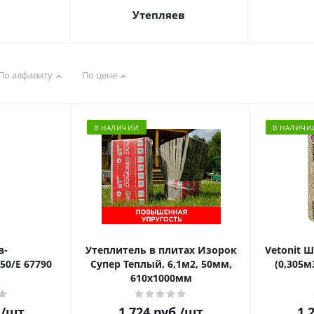
C
Утепляев
По алфавиту
По цене
В НАЛИЧИИ
В НАЛИЧИ
в-
Утеплитель в плитах Изорок
Vetonit 
50/Е 67790
Супер Теплый, 6,1м2, 50мм,
(0,305м
610х1000мм
.
/шт
1 724
руб.
/шт
1 