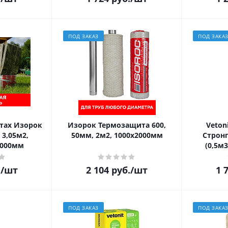
ПОД ЗАКАЗ
ПОД ЗАКА
тах Изорок
Изорок Термозащита 600,
Veton
 3,05м2,
50мм, 2м2, 1000х2000мм
Стронг
1000мм
(0,5м3
.
/шт
2 104
руб.
/шт
1 
ПОД ЗАКАЗ
ПОД ЗАКА