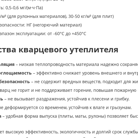
 0,5-0,6 мг/(м·ч·Па)
/м³ (для рулонных материалов), 30-50 кг/м³ (для плит)
зопасности: НГ (негорючий материал)
пазон эксплуатации: от -60°C до +450°C
тва кварцевого утеплителя
оляция
– низкая теплопроводность материала надежно сохраняе
оглощаемость
– эффективно снижает уровень внешнего и внут
безопасность
– не содержит вредных веществ, подходит для ж
варц не горит и не поддерживает горение, повышая пожарную 
ть
– не вызывает раздражения, устойчив к плесени и грибку.
не деформируется со временем, устойчив к влаге и грызунам.
а
– удобная форма выпуска (плиты, маты, рулоны) позволяет бы
ет высокую эффективность, экологичность и долгий срок служб