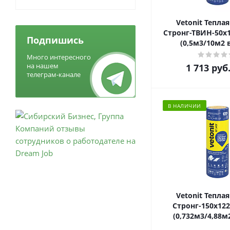
Vetonit Тепла
Стронг-ТВИН-50х1
Подпишись
(0,5м3/10м2 
Много интересного
на нашем
1 713
руб
телеграм-канале
В НАЛИЧИИ
Vetonit Тепла
Стронг-150х122
(0,732м3/4,88м