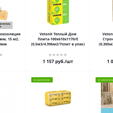
роизоляция
Vetonit Теплый Дом
Veton
мм, 15 м2,
Плита-100x610х1170/Е
Строн
00мм
(0,5м3/4,996м2/7плит в упак)
(0,305м
1 157
руб.
/шт
1 
В НАЛИЧИИ
В НАЛИЧИ