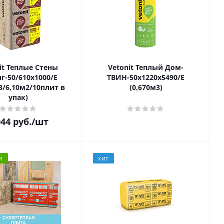
it Теплые Стены
Vetonit Теплый Дом-
г-50/610х1000/Е
ТВИН-50х1220х5490/Е
3/6,10м2/10плит в
(0,670м3)
упак)
044
руб.
/шт
И
ХИТ