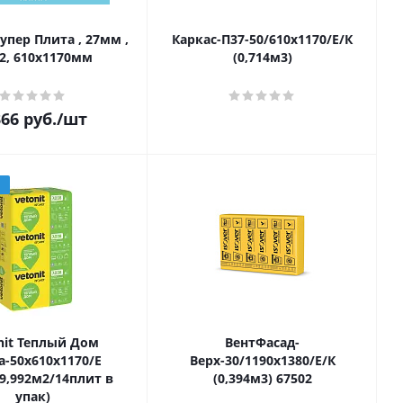
упер Плита , 27мм ,
Каркас-П37-50/610х1170/Е/К
2, 610х1170мм
(0,714м3)
366
руб.
/шт
З
nit Теплый Дом
ВентФасад-
а-50x610х1170/Е
Верх-30/1190х1380/Е/К
/9,992м2/14плит в
(0,394м3) 67502
упак)