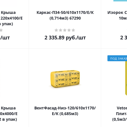
я Крыша
Каркас-П34-50/610х1170/Е/К
Изорок С
220х4100/Е
(0,714м3) 67290
10м
в упак)
.
/шт
2 335.89
руб.
/шт
2 
ПОД ЗАКА
я Крыша
ВентФасад-Низ-120/610х1170/
Veto
0х4000/Е
Е/К (0,685м3)
Плит
2 в упак)
(0,5м3