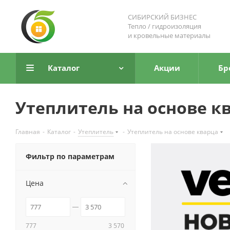
СИБИРСКИЙ БИЗНЕС
Тепло / гидроизоляция
и кровельные материалы
Каталог
Акции
Бр
Утеплитель на основе к
Главная
-
Каталог
-
Утеплитель
-
Утеплитель на основе кварца
Фильтр по параметрам
Цена
777
3 570