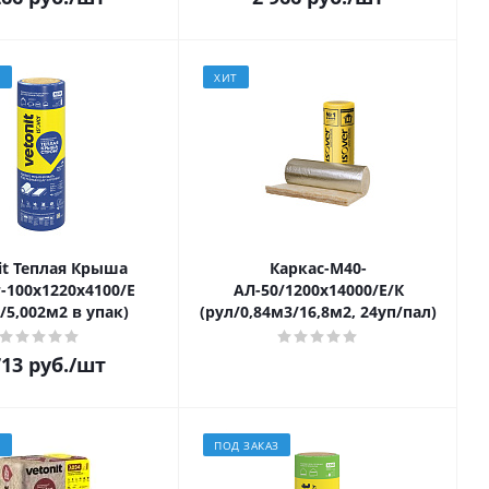
З
ХИТ
it Теплая Крыша
Каркас-М40-
-100х1220х4100/Е
АЛ-50/1200х14000/Е/К
/5,002м2 в упак)
(рул/0,84м3/16,8м2, 24уп/пал)
713
руб.
/шт
З
ПОД ЗАКАЗ