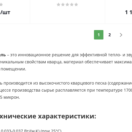
.
/шт
1 
1
2
ель
– это инновационное решение для эффективной тепло- и з
 уникальным свойствам кварца, материал обеспечивает максим
 помещении.
 производится из высокочистого кварцевого песка (содержание
цессе производства сырье расплавляется при температуре 170
5 микрон.
хнические характеристики:
,033-0,037 Вт/(м·К) (при 25°C)