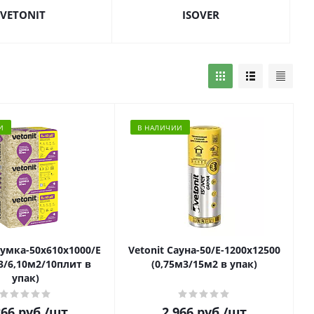
VETONIT
ISOVER
И
В НАЛИЧИИ
Шумка-50x610x1000/Е
Vetonit Сауна-50/E-1200х12500
3/6,10м2/10плит в
(0,75м3/15м2 в упак)
упак)
266
руб.
/шт
2 966
руб.
/шт