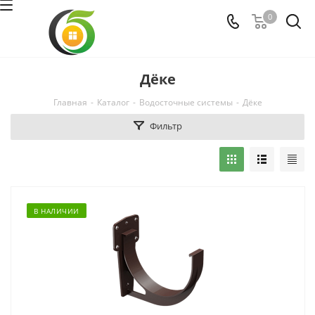
0
Дёке
Главная
-
Каталог
-
Водосточные системы
-
Дёке
Фильтр
В НАЛИЧИИ