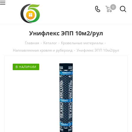
0
Унифлекс ЭПП 10м2/рул
Главная
-
Каталог
-
Кровельные материалы
-
Наплавляемая кровля и рубероид
-
Унифлекс ЭПП 10м2/рул
В НАЛИЧИИ