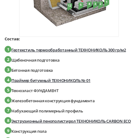
Состав:
1
Геотекстиль термообработанный ТЕХНОНИКОЛЬ 300 гр/м2
2
Щебеночная подготовка
3
Бетонная подготовка
4
Праймер битумный ТЕХНОНИКОЛЬ № 01
5
Техноэласт ФУНДАМЕНТ
6
Железобетонная конструкция фундамента
7
Набухающий полимерный профиль
8
Экструзионный пенополистирол ТЕХНОНИКОЛЬ CARBON ECO
9
Конструкция пола