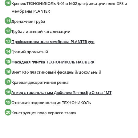
10
Крепеж ТЕХНОНИКОЛЬ №01 и №02 для фиксации плит XPS и
мембраны PLANTER
11
Дренажная труба
12
Труба ливневой канализации
13
Профилированная мембрана PLANTER geo
14
Гравий промытый
15
Фасадная плитка ТЕХНОНИКОЛЬ HAUBERK
16
Винт R16 пластиковый фасадный/цокольный
17
Краевая декоративная рейка
18
Анкер с тарельчатым Дюбелем Termoclip Стена 1МТ
19
Отсечная гидроизоляция ТЕХНОНИКОЛЬ
20
Конструкция пола первого этажа