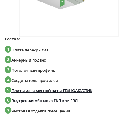
Состав:
1
Плита перекрытия
2
Анкерный подвес
3
Потолочный профиль
4
Соединитель профилей
5
Плиты из каменной ваты ТЕХНОАКУСТИК
6
Внутренняя обшивка ГКЛ или ГВЛ
7
Чистовая отделка помещения